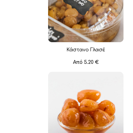
Κάστανο Γλασέ
Από
5.20
€