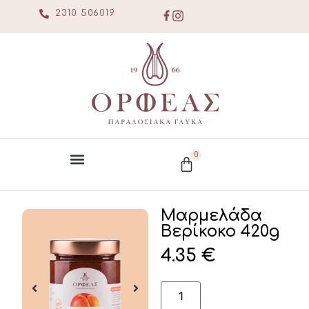
2310 506019
0
Μαρμελάδα
Βερίκοκο 420g
4.35
€