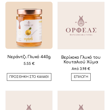
Νεράντζι Γλυκό 440g
Βερίκοκο Γλυκό του
Κουταλιού Χύμα
5.55
€
Από
3.98
€
ΠΡΟΣΘΉΚΗ ΣΤΟ ΚΑΛΆΘΙ
ΕΠΙΛΟΓΉ