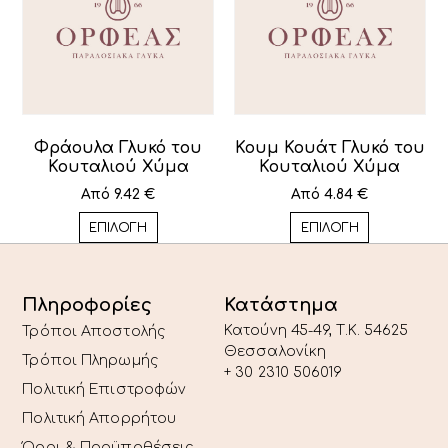
Φράουλα Γλυκό του
Κουμ Κουάτ Γλυκό του
Κουταλιού Χύμα
Κουταλιού Χύμα
Από
9.42
€
Από
4.84
€
ΕΠΙΛΟΓΉ
ΕΠΙΛΟΓΉ
Πληροφορίες
Κατάστημα
Κατούνη 45-49, T.K. 54625
Τρόποι Αποστολής
Θεσσαλονίκη
Τρόποι Πληρωμής
+ 30 2310 506019
Πολιτική Επιστροφών
Πολιτική Απορρήτου
Όροι & Προϋποθέσεις