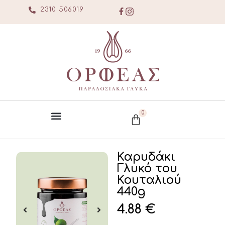
2310 506019
0
Καρυδάκι
Γλυκό του
Κουταλιού
440g
4.88
€