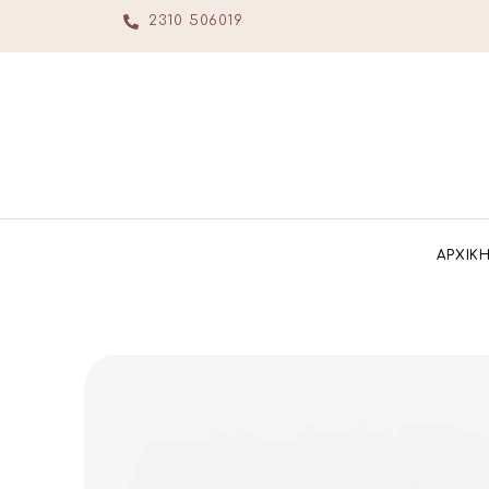
2310 506019
ΑΡΧΙΚ